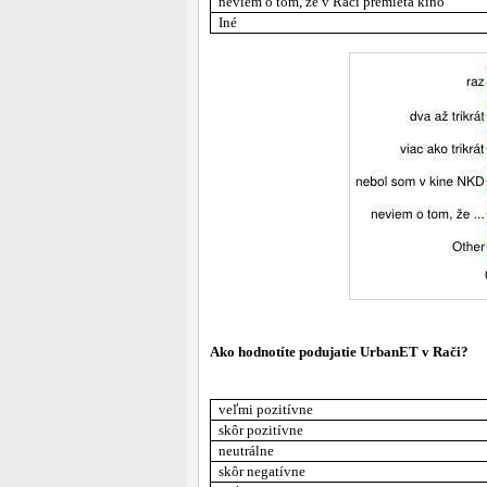
neviem o tom, že v Rači premieta kino
Iné
Ako hodnotíte podujatie UrbanET v Rači?
veľmi pozitívne
skôr pozitívne
neutrálne
skôr negatívne