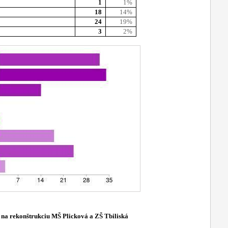
1
1%
18
14%
24
19%
3
2%
€ na rekonštrukciu MŠ Plicková a ZŠ Tbiliská