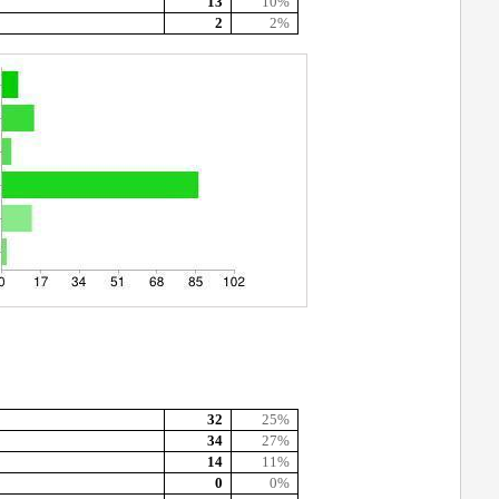
13
10%
2
2%
32
25%
34
27%
14
11%
0
0%