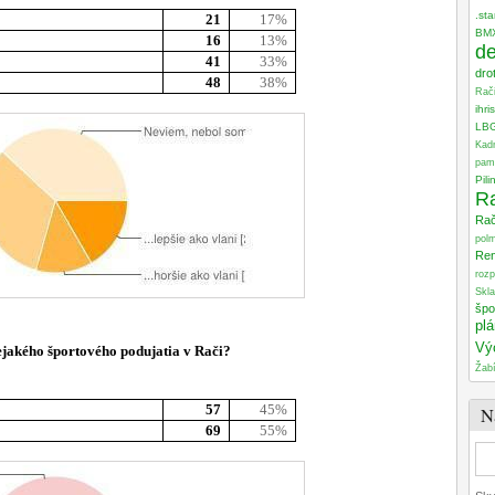
.sta
21
17%
BM
16
13%
de
41
33%
dro
48
38%
Rač
ihri
LB
Kad
pam
Pili
R
Ra
pol
Re
roz
Skla
špo
plá
Vý
nejakého športového podujatia v Rači?
Žabí
57
45%
N
69
55%