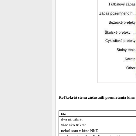
Koľkokrát ste sa zúčastnili premietania kin
raz
dva až trikrát
viac ako trikrát
nebol som v kine NKD