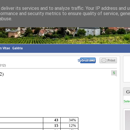
deliver its services and to analyze traffic. Your IP address and 
formance and security metrics to ensure quality of service, gen
abuse.
m Vitae
Galéria
2012)
2)
5
G
Sele
43
34%
15
12%