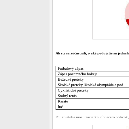
Ak ste sa zúčastnili, o aké podujatie sa jednal
Futbalový zápas
Zápas pozemného hokeja
Bežecké preteky
Školské preteky, školská olympiáda a pod.
Cyklistické preteky
Stolný tenis
Karate
Iné
Používatelia môžu začiarknuť viacero políčok,