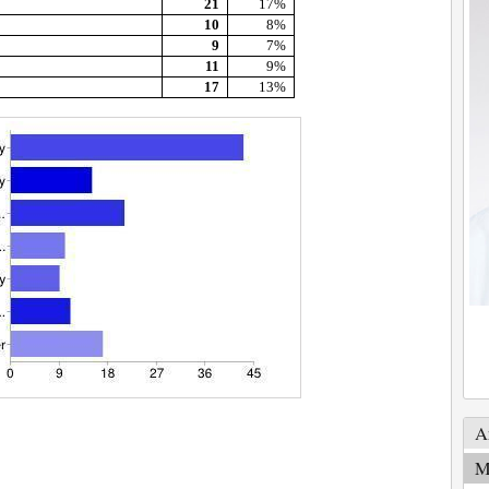
21
17%
10
8%
9
7%
11
9%
17
13%
A
M