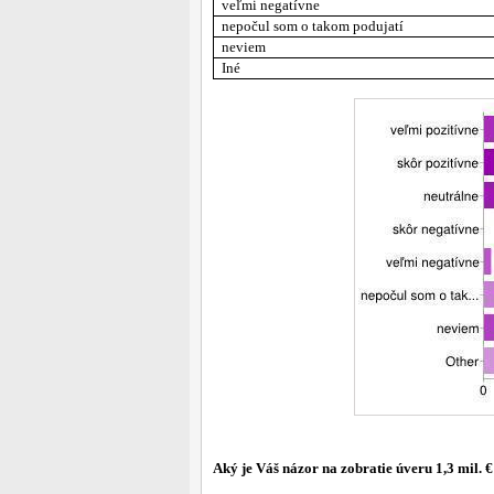
veľmi negatívne
nepočul som o takom podujatí
neviem
Iné
Aký je Váš názor na zobratie úveru 1,3 mil. 