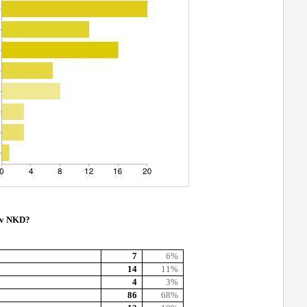
a v NKD?
7
6%
14
11%
4
3%
86
68%