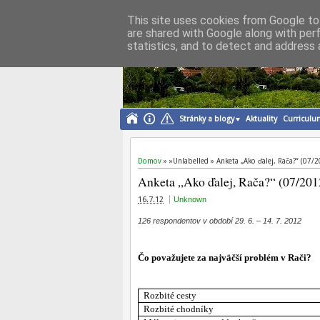
This site uses cookies from Google to 
are shared with Google along with per
Michal Drotován
statistics, and to detect and address 
starosta mestskej časti Bratislava-Rača
Stránky a blogy
Aktuality
Curriculu
Domov
» »Unlabelled »
Anketa „Ako ďalej, Rača?“ (07/
Anketa „Ako ďalej, Rača?“ (07/201
16.7.12
Unknown
126 respondentov v období 29. 6. – 14. 7. 2012
Čo považujete za najväčší problém v Rači?
Rozbité cesty
Rozbité chodníky