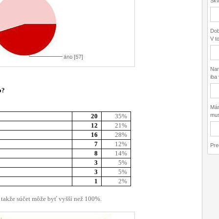
Skv
Dob
V to
Nar
iba 
o?
Mám
musí
20
35%
12
21%
16
28%
7
12%
Pre
8
14%
3
5%
3
5%
1
2%
 takže súčet môže byť vyšší než 100%.