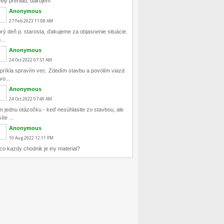
ely prehlad, dakujem
Anonymous
27
Feb
2023
11:08 AM
rý deň p. starosta, ďakujeme za objasnenie situácie.
...
Anonymous
24
Oct
2022
07:51 AM
príkla spravím vec. Zdedím stavbu a povolím viazd
vo...
Anonymous
24
Oct
2022
07:49 AM
 jednu otázočku - keď nesúhlasite zo stavbou, ale
te ...
Anonymous
10
Aug
2022
12:11 PM
co kazdy chodnik je iny material?