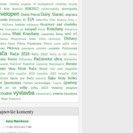
rosta
.Volebný program
•••
bezbariérové chodníky
bicykle
BSK2017
X klub
demografia
Bojnická
cyklochodníky
veloperi
Dolný Slanec
Dolná Pekná
doprava
EIA
tován
Drotován M.
električky
Félix
financie
firmy v
Hroznový sad
chodníky
história
i
Hečkova
holokaust
Krasňany
kampaň
ská
Innovatrics
jat
Kocúr
Kubačova
Malé Krasňany
G Aréna
materská škola
MHD
MŠ
Ohňavy
nárova
Mudrochova
Naša 15tka
nezmysly
Pánty
Pastierska
iatka
Panty
Pekná cesta
pešia zóna
Plickova
nský
projekty
Púchovská
prepojenie
primátor
ača
Rača 2018
Rača 2022
Rača je náš domov
Račianska ulica
čany Rosso
Račianska
Račiansky
Rendez
maratón
Račištorf
Radničné námestie
Rastislavice
ndez Vous
Rínok Rača
Rinzle
rozpočet
river park
počet 2013
rozpočet 2018
rozpočet 2023
rozpočet 2024
Šajby
školy
škôlky
Spolu pre Raču
binská
starosta
územný
rt
športoviská
technológie
Tbiliská
Tramín
n
voľby
vin vin
voľby 2022
Volebný program
výstavba
chodné
zmena
Zrkadliská
zamestnanci
 Majer
železnice
ajnovšie komenty
Jana Manikova
17
Dec
2023
04:27 AM