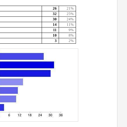
26
21%
32
25%
30
24%
14
11%
11
9%
10
8%
3
2%