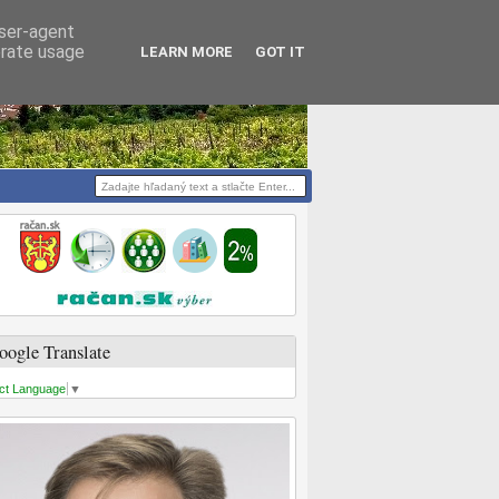
user-agent
erate usage
LEARN MORE
GOT IT
oogle Translate
ct Language
▼