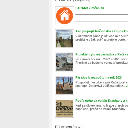
STRÁNKY račan.sk
______________________________
______________________________
_______________________________
Ako prepojiť Račiansku s Bojnick
V územnom pláne je už viac ako 50 r
projekt je však sci-fi a preto je potre...
Projekty bytovej výstavby v Rači - 
Po článkoch v roku 2022 a 2023 som s
Prioritne sa budeme venovať projektom
Pár slov k rozpočtu na rok 2024
Rozpočet mestskej časti Rača tvorí veľ
pochopiť, že drvivá väčšina peňaz...
v
Podľa čoho sa volajú Krasňany a kt
Keď sa človek trochu hrabe v archívoch
napríklad, prečo sa volajú Krasňany ..
0 komentárov: