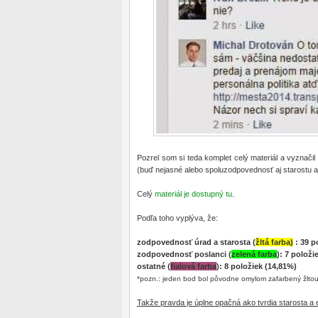
Pozrel som si teda komplet celý materiál a vyznači
(buď nejasné alebo spoluzodpovednosť aj starostu a
Celý
materiál je dostupný tu
.
Podľa toho vyplýva, že:
zodpovednosť úrad a starosta (
žltá farba)
: 39 p
zodpovednosť poslanci (
zelená farba
): 7 položi
ostatné (
fialová farba
): 8 položiek (14,81%)
*pozn.: jeden bod bol pôvodne omylom zafarbený žltou
Takže pravda je úplne opačná ako tvrdia starosta a