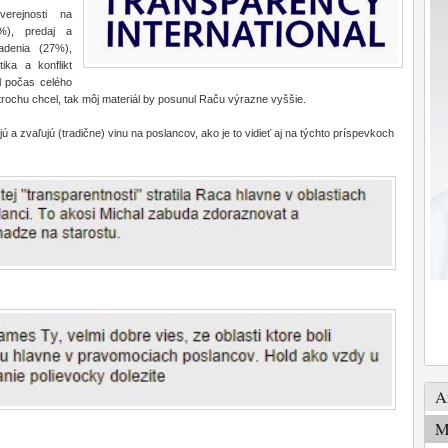
verejnosti na
2%), predaj a
adenia (27%),
ika a konflikt
l počas celého
trochu chcel, tak môj materiál by posunul Raču výrazne vyššie.
 a zvaľujú (tradične) vinu na poslancov, ako je to vidieť aj na týchto príspevkoch
A
M