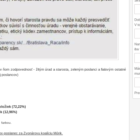
Skv
Dob
V to
Nar
iba 
Mám
l v ňom zodpovednosť - žltým úrad a starosta, zeleným poslanci a fialovým ostatné
musí
j poslancov)
Pre
oložiek (72,22%)
ek (12,96%)
 farbou.
 ex-poslanec za Zvonárovu koalíciu Mórik.