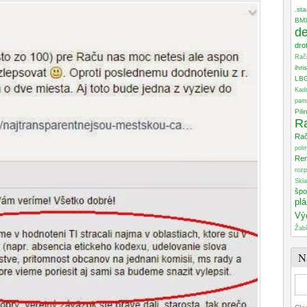
.sta
BM
de
dro
Rač
ihri
LB
Kad
pam
Pili
R
Ra
pol
Re
roz
Skla
špo
plá
Vý
Žabí
N