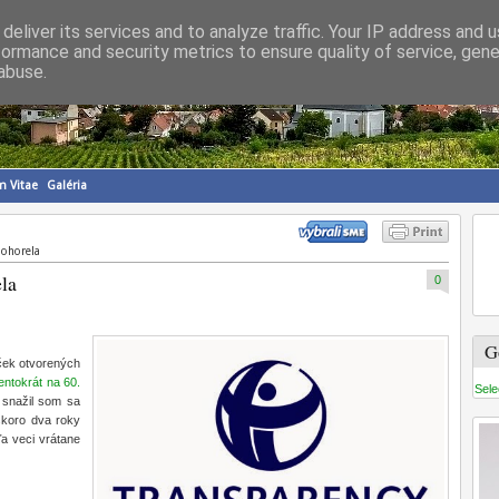
deliver its services and to analyze traffic. Your IP address and 
formance and security metrics to ensure quality of service, gen
abuse.
m Vitae
Galéria
pohorela
ela
0
G
íček otvorených
tentokrát na 60.
Sele
, snažil som sa
(skoro dva roky
ľa veci vrátane