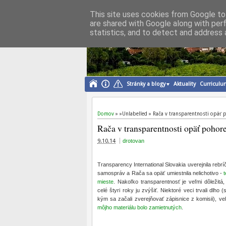
This site uses cookies from Google to 
are shared with Google along with per
Michal Drotován
statistics, and to detect and address 
starosta mestskej časti Bratislava-Rača
Stránky a blogy
Aktuality
Curriculu
Domov
» »Unlabelled »
Rača v transparentnosti opäť 
Rača v transparentnosti opäť pohor
9.10.14
drotovan
Transparency International Slovakia uverejnila rebr
samospráv a Rača sa opäť umiestnila nelichotivo -
mieste
. Nakoľko transparentnosť je veľmi dôležitá
celé štyri roky ju zvýšiť. Niektoré veci trvali dlho 
kým sa začali zverejňovať zápisnice z komisii), ve
môjho materiálu bolo zamietnutých
.