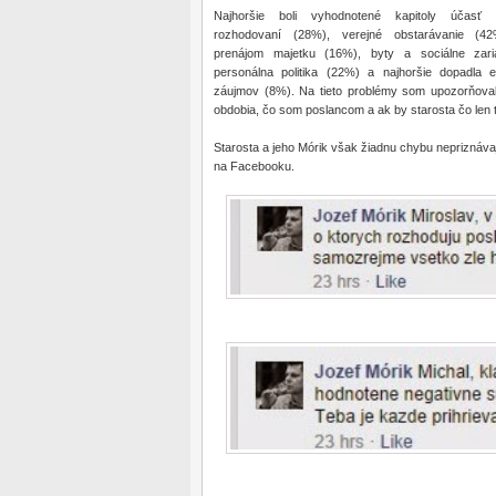
Najhoršie boli vyhodnotené kapitoly účasť 
rozhodovaní (28%), verejné obstarávanie (4
prenájom majetku (16%), byty a sociálne zari
personálna politika (22%) a najhoršie dopadla et
záujmov (8%). Na tieto problémy som upozorňova
obdobia, čo som poslancom a ak by starosta čo len 
Starosta a jeho Mórik však žiadnu chybu nepriznávajú
na Facebooku.