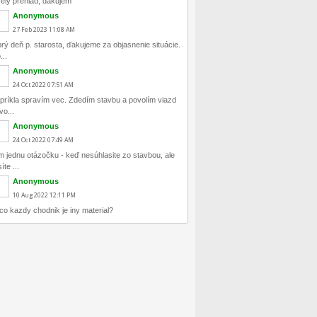
ely prehlad, dakujem
Anonymous
27
Feb
2023
11:08 AM
rý deň p. starosta, ďakujeme za objasnenie situácie.
...
Anonymous
24
Oct
2022
07:51 AM
príkla spravím vec. Zdedím stavbu a povolím viazd
vo...
Anonymous
24
Oct
2022
07:49 AM
 jednu otázočku - keď nesúhlasite zo stavbou, ale
te ...
Anonymous
10
Aug
2022
12:11 PM
co kazdy chodnik je iny material?