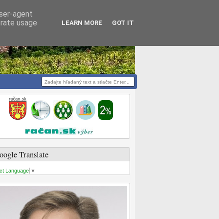
user-agent
erate usage
LEARN MORE
GOT IT
oogle Translate
ct Language
▼