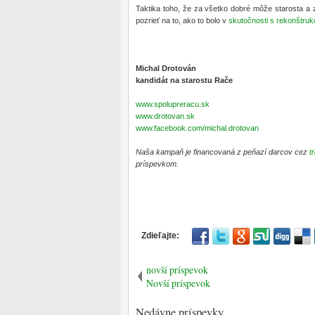
Taktika toho, že za všetko dobré môže starosta a z
pozrieť na to, ako to bolo v
skutočnosti s rekonštruk
Michal Drotován
kandidát na starostu Rače
www.spolupreracu.sk
www.drotovan.sk
www.facebook.com/michal.drotovan
Naša kampaň je financovaná z peňazí darcov cez
t
príspevkom.
novší príspevok
Novší príspevok
Nedávne príspevky