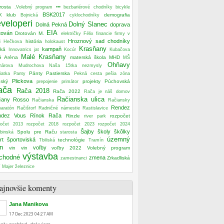
rosta
.Volebný program
•••
bezbariérové chodníky
bicykle
BSK2017
X klub
demografia
Bojnická
cyklochodníky
veloperi
Dolný Slanec
Dolná Pekná
doprava
EIA
tován
Drotován M.
električky
Félix
financie
firmy v
Hroznový sad
chodníky
história
i
Hečkova
holokaust
Krasňany
kampaň
ská
Innovatrics
jat
Kocúr
Kubačova
Malé Krasňany
G Aréna
materská škola
MHD
MŠ
Ohňavy
nárova
Mudrochova
Naša 15tka
nezmysly
Pánty
Pastierska
iatka
Panty
Pekná cesta
pešia zóna
Plickova
nský
projekty
Púchovská
prepojenie
primátor
ača
Rača 2018
Rača 2022
Rača je náš domov
Račianska ulica
čany Rosso
Račianska
Račiansky
Rendez
maratón
Račištorf
Radničné námestie
Rastislavice
ndez Vous
Rínok Rača
Rinzle
rozpočet
river park
počet 2013
rozpočet 2018
rozpočet 2023
rozpočet 2024
Šajby
školy
škôlky
Spolu pre Raču
binská
starosta
územný
rt
športoviská
technológie
Tbiliská
Tramín
n
voľby
vin vin
voľby 2022
Volebný program
výstavba
chodné
zmena
Zrkadliská
zamestnanci
 Majer
železnice
ajnovšie komenty
Jana Manikova
17
Dec
2023
04:27 AM