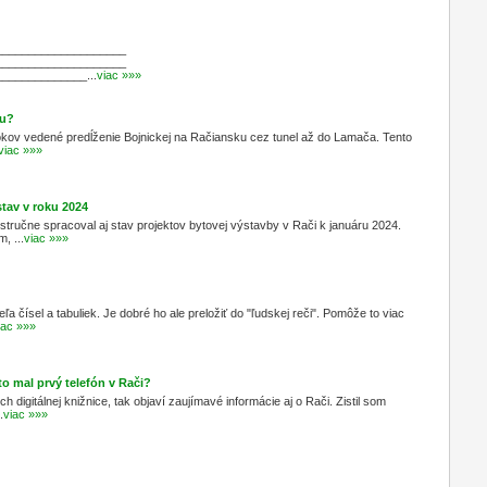
____________________
____________________
_____________...
viac »»»
ou?
okov vedené predĺženie Bojnickej na Račiansku cez tunel až do Lamača. Tento
viac »»»
stav v roku 2024
tručne spracoval aj stav projektov bytovej výstavby v Rači k januáru 2024.
, ...
viac »»»
a čísel a tabuliek. Je dobré ho ale preložiť do "ľudskej reči". Pomôže to viac
iac »»»
o mal prvý telefón v Rači?
 digitálnej knižnice, tak objaví zaujímavé informácie aj o Rači. Zistil som
.
viac »»»